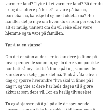
varmere land? Flytte til et varmere land? Bli der du
er og dra oftere på ferie? Ta vare på barna,
barnebarna, kanskje til og med oldebarna? Her
handler det jo mye om hvem du er som person, for
alt er mulig, uansett om du vil reise eller være
hjemme og ta vare på familien.
Tør å ta en sjanse!
Om det er sånn at dere er to kan dere jo finne på
mye spennende sammen, og da dere som par ikke
har hatt så mye tid til å finne på ting sammen før
kan dere virkelig gjøre det nå. Tenk å våkne hver
dag og spørre hverandre “hva skal vi finne på i
dag?”, og vite at dere har hele dagen til å gjøre
akkurat som dere vil. For en herlig tilværelse!
Ta også sjansen på å gå på alle de spennende
kursene som du ikke har rukket tidligere, som å