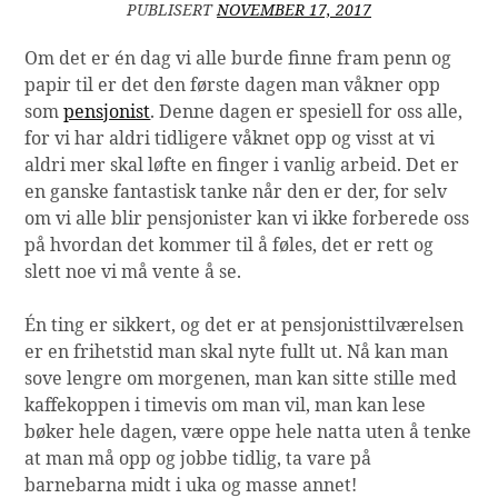
PUBLISERT
NOVEMBER 17, 2017
Om det er én dag vi alle burde finne fram penn og
papir til er det den første dagen man våkner opp
som
pensjonist
. Denne dagen er spesiell for oss alle,
for vi har aldri tidligere våknet opp og visst at vi
aldri mer skal løfte en finger i vanlig arbeid. Det er
en ganske fantastisk tanke når den er der, for selv
om vi alle blir pensjonister kan vi ikke forberede oss
på hvordan det kommer til å føles, det er rett og
slett noe vi må vente å se.
Én ting er sikkert, og det er at pensjonisttilværelsen
er en frihetstid man skal nyte fullt ut. Nå kan man
sove lengre om morgenen, man kan sitte stille med
kaffekoppen i timevis om man vil, man kan lese
bøker hele dagen, være oppe hele natta uten å tenke
at man må opp og jobbe tidlig, ta vare på
barnebarna midt i uka og masse annet!