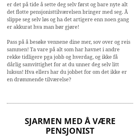
er det på tide å sette deg selv først og bare nyte alt
det flotte pensjonisttilværelsen bringer med seg. Å
slippe seg selv løs og ha det artigere enn noen gang
er akkurat hva man bør gjøre!
Pass på å besøke vennene dine mer, sov over og reis
sammen! Ta vare på alt som har havnet i andre
rekke tidligere pga jobb og hverdag, og ikke få
dårlig samvittighet for at du unner deg selv litt
luksus! Hva ellers har du jobbet for om det ikke er
en drømmende tilværelse?
SJARMEN MED Å VÆRE
PENSJONIST