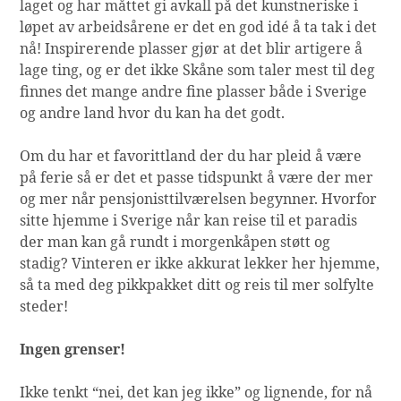
laget og har måttet gi avkall på det kunstneriske i
løpet av arbeidsårene er det en god idé å ta tak i det
nå! Inspirerende plasser gjør at det blir artigere å
lage ting, og er det ikke Skåne som taler mest til deg
finnes det mange andre fine plasser både i Sverige
og andre land hvor du kan ha det godt.
Om du har et favorittland der du har pleid å være
på ferie så er det et passe tidspunkt å være der mer
og mer når pensjonisttilværelsen begynner. Hvorfor
sitte hjemme i Sverige når kan reise til et paradis
der man kan gå rundt i morgenkåpen støtt og
stadig? Vinteren er ikke akkurat lekker her hjemme,
så ta med deg pikkpakket ditt og reis til mer solfylte
steder!
Ingen grenser!
Ikke tenkt “nei, det kan jeg ikke” og lignende, for nå