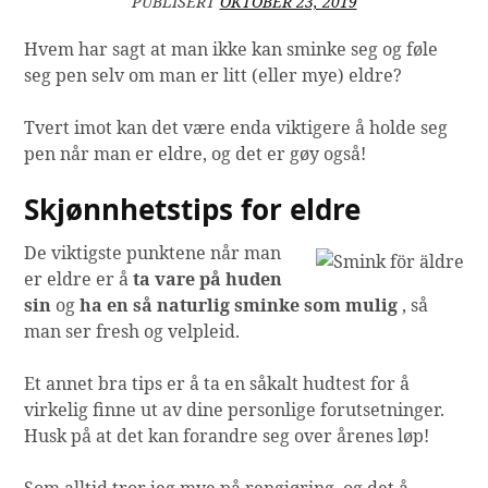
PUBLISERT
OKTOBER 23, 2019
Hvem har sagt at man ikke kan sminke seg og føle
seg pen selv om man er litt (eller mye) eldre?
Tvert imot kan det være enda viktigere å holde seg
pen når man er eldre, og det er gøy også!
Skjønnhetstips for eldre
De viktigste punktene når man
er eldre er å
ta vare på huden
sin
og
ha en så naturlig sminke som mulig
, så
man ser fresh og velpleid.
Et annet bra tips er å ta en såkalt hudtest for å
virkelig finne ut av dine personlige forutsetninger.
Husk på at det kan forandre seg over årenes løp!
Som alltid tror jeg mye på rengjøring, og det å