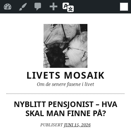
21
21
Legg
Livets mosaik
Tilpass
Oversett
kommentarer
til
side
Gå
under
til
1
moderering
innhold
LIVETS MOSAIK
Om de senere fasene i livet
NYBLITT PENSJONIST – HVA
SKAL MAN FINNE PÅ?
PUBLISERT
JUNI 15, 2026