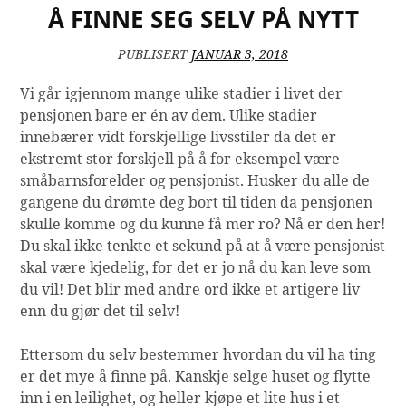
Å FINNE SEG SELV PÅ NYTT
PUBLISERT
JANUAR 3, 2018
Vi går igjennom mange ulike stadier i livet der
pensjonen bare er én av dem. Ulike stadier
innebærer vidt forskjellige livsstiler da det er
ekstremt stor forskjell på å for eksempel være
småbarnsforelder og pensjonist. Husker du alle de
gangene du drømte deg bort til tiden da pensjonen
skulle komme og du kunne få mer ro? Nå er den her!
Du skal ikke tenkte et sekund på at å være pensjonist
skal være kjedelig, for det er jo nå du kan leve som
du vil! Det blir med andre ord ikke et artigere liv
enn du gjør det til selv!
Ettersom du selv bestemmer hvordan du vil ha ting
er det mye å finne på. Kanskje selge huset og flytte
inn i en leilighet, og heller kjøpe et lite hus i et