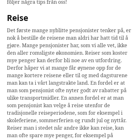
följer några tips från oss!
Reise
Det første mange nyblitte pensjonister tenker på, er
nok å bestille de reisene man aldri har hatt tid til å
gjøre. Mange pensjonister har, som vi alle vet, ikke
den aller romsligste økonomien. Reiser som koster
mye penger kan derfor bli noe av en utfordring.
Derfor håper vi at mange får øynene opp for de
mange kortere reisene eller til og med dagsturene
man kan ta i vårt langstrakte land. En fordel er at
man som pensjonist ofte nyter godt av rabatter på
ulike transportmidler. En annen fordel er at man
som pensjonist kan velge å reise utenfor de
tradisjonelle reiseperiodene, som for eksempel i
skoleferiene, sommerferien og rundt jul og nyttår.
Reiser man i stedet når andre ikke kan reise, kan
man ofte spare mye penger, for eksempel på