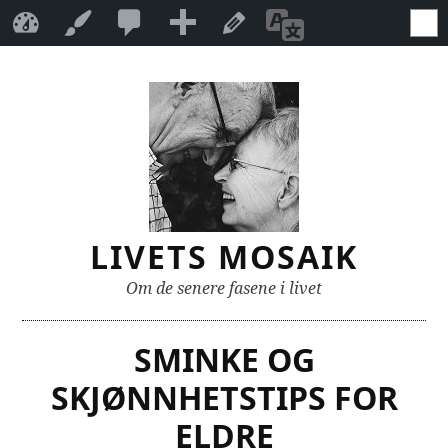
21
21
Legg
Livets mosaik
Tilpass
Rediger innlegg
Oversett
kommentarer
til
side
Gå
under
til
1
moderering
innhold
LIVETS MOSAIK
Om de senere fasene i livet
SMINKE OG
SKJØNNHETSTIPS FOR
ELDRE